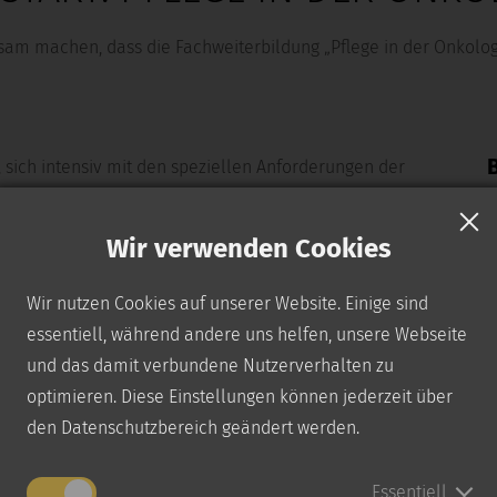
am machen, dass die Fachweiterbildung „Pflege in der Onkologi
B
 sich intensiv mit den speziellen Anforderungen der
hen Fähigkeiten zu erweitern.
Wir verwenden Cookies
its am
15. Januar 2025
liegt.
utschen Krankenhausgesellschaft folgt und sich an dem
Wir nutzen Cookies auf unserer Website. Einige sind
tionsrahmens (DQR)
orientiert, garantiert Ihnen eine
essentiell, während andere uns helfen, unsere Webseite
und das damit verbundene Nutzerverhalten zu
optimieren. Diese Einstellungen können jederzeit über
den Datenschutzbereich geändert werden.
Essentiell