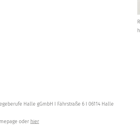
R
h
legeberufe Halle gGmbH I Fährstraße 6 I 06114 Halle
omepage oder
hier