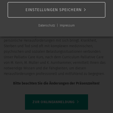
PALLIATIVE CARE FÜR PFLEGENDE
EINSTELLUNGEN SPEICHERN
2026
Datenschutz
Impressum
Die Begleitung von Menschen in der Palliativversorgung ist eine
anspruchsvolle Aufgabe, die sowohl professionelle als auch
persönliche Herausforderungen mit sich bringt. Krankheit,
Sterben und Tod sind oft mit komplexen medizinischen,
psychischen und sozialen Belastungssituationen verbunden.
Unser Palliativ Care Kurs, nach dem Curriculum Palliative Care
von M. Kern, M. Müller und K. Aurnhammer, vermittelt Ihnen das
notwendige Wissen und die Fähigkeiten, um diesen
Herausforderungen professionell und mitfühlend zu begegnen.
Bitte beachten Sie die Änderungen der Präsenzzeiten!
ZUR ONLINEANMELDUNG