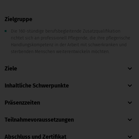
Zielgruppe
Die 160-stündige berufsbegleitende Zusatzqualifikation
richtet sich an professionell Pflegende, die ihre pflegerische
Handlungskompetenz in der Arbeit mit schwerkranken und
sterbenden Menschen weiterentwickeln möchten.
Ziele
Inhaltliche Schwerpunkte
Präsenzzeiten
Teilnahmevoraussetzungen
Abschluss und Zertifikat