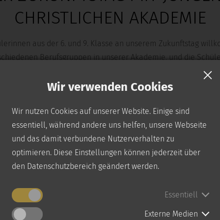
CHRISTLICHEN AKADEMIE
lerinnen aus der 6. und 9. Klasse an unserem Zukunftstag will
schiedenen Berufsgruppen in unserer Akademie, und die Schüler
Wir verwenden Cookies
B
e Welt der verschiedenen Berufsfelder und Karrierewege,
Wir nutzen Cookies auf unserer Website. Einige sind
 von der Pädagogik in der Aus-, Fort- und Weiterbildung in
essentiell, während andere uns helfen, unsere Webseite
waltung wie Sekretariat, technischer Service, Seelsorge,
und das damit verbundene Nutzerverhalten zu
rnehmenskommunikation. Die aufmerksame Teilnahme
optimieren. Diese Einstellungen können jederzeit über
 Schüler waren ein Zeugnis ihres Interesses und ihrer
den Datenschutzbereich geändert werden.
Essentiell
spirierend war und freuen uns darauf, in Zukunft noch viele
Externe Medien
kungsreise zu begleiten!