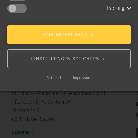
Tracking
ALLE AKZEPTIEREN
EINSTELLUNGEN SPEICHERN
Datenschutz
Impressum
Anschrift
Christliche Akademie für Gesundheits- und
Pflegeberufe Halle gGmbH
Fährstraße 6
06114 Halle (Saale)
ANREISE